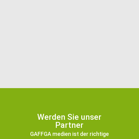
Coaching
Dienstleistung
Gesundheit
Handwerk
Hosting
Hotel
OnePager
Sozialer Bereich
Unternehmen
Werden Sie unser
Partner
GAFFGA medien ist der richtige